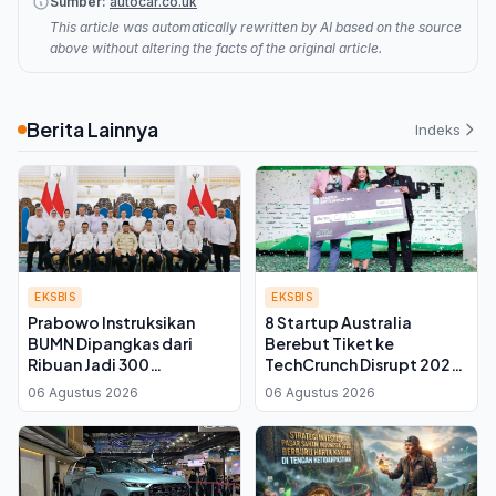
Sumber:
autocar.co.uk
This article was automatically rewritten by AI based on the source
above without altering the facts of the original article.
Berita Lainnya
Indeks
EKSBIS
EKSBIS
Prabowo Instruksikan
8 Startup Australia
BUMN Dipangkas dari
Berebut Tiket ke
Ribuan Jadi 300
TechCrunch Disrupt 2026
Perusahaan, Kadin
di Sydney
06 Agustus 2026
06 Agustus 2026
Kalteng: Infrastruktur
Kembali ke Swasta