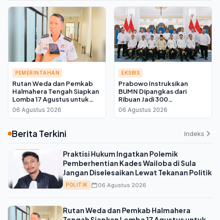
PEMERINTAHAN
EKSBIS
Rutan Weda dan Pemkab
Prabowo Instruksikan
Halmahera Tengah Siapkan
BUMN Dipangkas dari
Lomba 17 Agustus untuk
Ribuan Jadi 300
Warga Binaan, Ini Kata Plh
Perusahaan, Kadin Kalteng:
06 Agustus 2026
06 Agustus 2026
Kepala Rutan
Infrastruktur Kembali ke
Swasta
Berita Terkini
Indeks
Praktisi Hukum Ingatkan Polemik
Pemberhentian Kades Wailoba di Sula
Jangan Diselesaikan Lewat Tekanan Politik
06 Agustus 2026
POLITIK
Rutan Weda dan Pemkab Halmahera
Tengah Siapkan Lomba 17 Agustus untuk