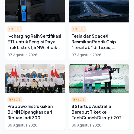
EKSBIS
EKSBIS
i-charging Raih Sertifikasi
Tesla dan SpaceX
ETL untuk Pengisi Daya
Resmikan Pabrik Chip
Truk Listrik 1,5 MW, Bidik
“Terafab” di Texas,
Pasar Amerika Utara
Investasi Awal Capai Rp
07 Agustus 2026
07 Agustus 2026
277 Triliun
EKSBIS
EKSBIS
Prabowo Instruksikan
8 Startup Australia
BUMN Dipangkas dari
Berebut Tiket ke
Ribuan Jadi 300
TechCrunch Disrupt 2026
Perusahaan, Kadin
di Sydney
06 Agustus 2026
06 Agustus 2026
Kalteng: Infrastruktur