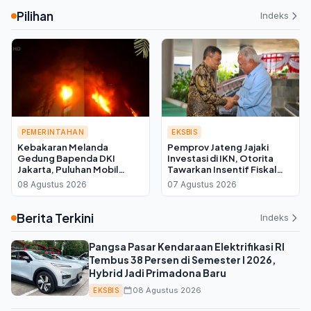
Kembali ke Swasta
Pilihan
Indeks
PEMERINTAHAN
EKSBIS
Kebakaran Melanda
Pemprov Jateng Jajaki
Gedung Bapenda DKI
Investasi di IKN, Otorita
Jakarta, Puluhan Mobil
Tawarkan Insentif Fiskal
Damkar Dikerahkan ke
bagi Daerah Mitra
08 Agustus 2026
07 Agustus 2026
Lokasi
Berita Terkini
Indeks
Pangsa Pasar Kendaraan Elektrifikasi RI
Tembus 38 Persen di Semester I 2026,
Hybrid Jadi Primadona Baru
08 Agustus 2026
EKSBIS