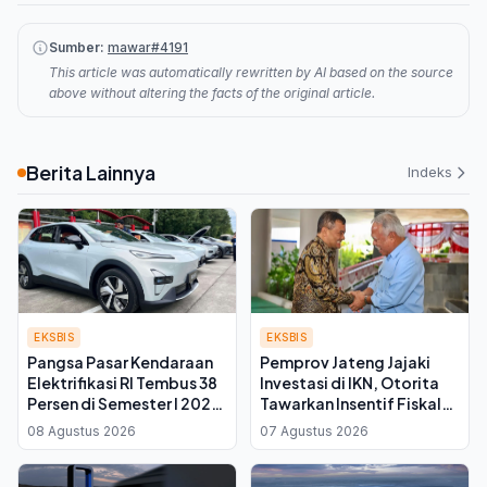
Sumber:
mawar#4191
This article was automatically rewritten by AI based on the source
above without altering the facts of the original article.
Berita Lainnya
Indeks
EKSBIS
EKSBIS
Pangsa Pasar Kendaraan
Pemprov Jateng Jajaki
Elektrifikasi RI Tembus 38
Investasi di IKN, Otorita
Persen di Semester I 2026,
Tawarkan Insentif Fiskal
Hybrid Jadi Primadona
bagi Daerah Mitra
08 Agustus 2026
07 Agustus 2026
Baru