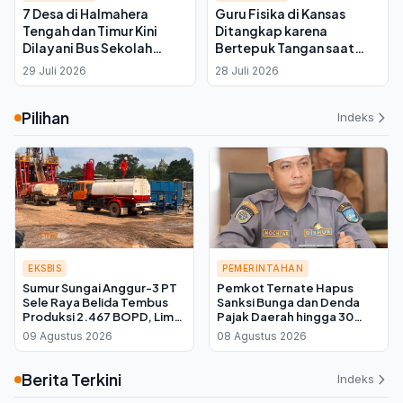
7 Desa di Halmahera
Guru Fisika di Kansas
Tengah dan Timur Kini
Ditangkap karena
Dilayani Bus Sekolah
Bertepuk Tangan saat
Gratis IWIP, Jarak Tempuh
Rapat Zonasi Data Center
29 Juli 2026
28 Juli 2026
Siswa Capai 12 Kilometer
Pilihan
Indeks
EKSBIS
PEMERINTAHAN
Sumur Sungai Anggur-3 PT
Pemkot Ternate Hapus
Sele Raya Belida Tembus
Sanksi Bunga dan Denda
Produksi 2.467 BOPD, Lima
Pajak Daerah hingga 30
Kali Lipat dari Target
September 2026, Cukup
09 Agustus 2026
08 Agustus 2026
Bayar Pokok
Berita Terkini
Indeks