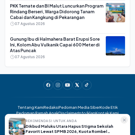
PKK Ternate dan BI Malut Luncurkan Program
Rindang Berseri, Warga Didorong Tanam
Cabai dan Kangkung di Pekarangan
07 Agustus 2026
Gunung Ibu di Halmahera Barat Erupsi Sore
Ini, Kolom Abu Vulkanik Capai 600 Meter di
Atas Puncak
07 Agustus 2026
Tentang Kami
Redaksi
Pedoman Media Siber
Kode Etik
Pedoman Ramah Anak
Disclaimer
Info Iklan
Kontak Kami
✕
REKOMENDASI UNTUK ANDA
Dikbud Maluku Utara Hapus Stigma Sekolah
Lensaternate.com- Berita Ternate Hari Ini, Akurat dan Terpercaya ©
Favorit Lewat SPMB 2026, Kuota Rombel
2025. All rights reserved.