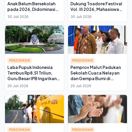
Anak Belum Bersekolah
Dukung Toadore Festival
pada 2026, Didominasi
Vol. III 2026, Mahasiswa
Usia PAUD di Pulau Batang
Tidore di Yogyakarta
30 Juli 2026
30 Juli 2026
Dua
Angkat Budaya dan UMKM
PENDIDIKAN
PENDIDIKAN
Laba Pupuk Indonesia
Pemprov Malut Padukan
Tembus Rp8,51 Triliun,
Sekolah Cuaca Nelayan
Guru Besar IPB Ingatkan
dan Gempa Bumi di
Manfaat untuk Petani
Halbar, Perkuat Mitigasi
29 Juli 2026
29 Juli 2026
Bencana Berbasis
Kearifan Lokal
PENDIDIKAN
PENDIDIKAN