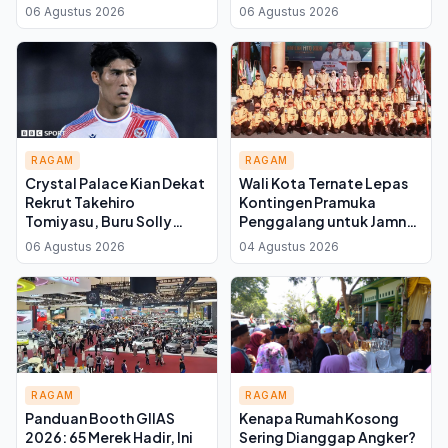
Rincian Biaya dan
PaperMatte, Ringan tapi
06 Agustus 2026
06 Agustus 2026
Strategi
Bukan untuk
Produktivitas
RAGAM
RAGAM
Crystal Palace Kian Dekat
Wali Kota Ternate Lepas
Rekrut Takehiro
Kontingen Pramuka
Tomiyasu, Buru Solly
Penggalang untuk Jamnas
March di Bursa Transfer
2026 di Cibubur, Titip
06 Agustus 2026
04 Agustus 2026
Pesan Jaga Nama Baik dan
Kenalkan Budaya Lokal
RAGAM
RAGAM
Panduan Booth GIIAS
Kenapa Rumah Kosong
2026: 65 Merek Hadir, Ini
Sering Dianggap Angker?