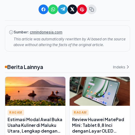
Sumber:
cnnindonesia.com
This article was automatically rewritten by AI based on the source
above without altering the facts of the original article.
Berita Lainnya
Indeks
RAGAM
RAGAM
Estimasi Modal Awal Buka
Review Huawei MatePad
Usaha Kuliner di Maluku
Mini: Tablet 8,8 Inci
Utara, Lengkap dengan
dengan Layar OLED