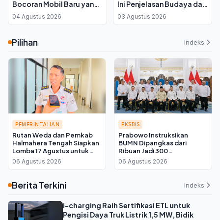
Bocoran Mobil Baru yang
Ini Penjelasan Budaya dan
Paling Dinanti
Psikologinya
04 Agustus 2026
03 Agustus 2026
Pilihan
Indeks
PEMERINTAHAN
EKSBIS
Rutan Weda dan Pemkab
Prabowo Instruksikan
Halmahera Tengah Siapkan
BUMN Dipangkas dari
Lomba 17 Agustus untuk
Ribuan Jadi 300
Warga Binaan, Ini Kata Plh
Perusahaan, Kadin Kalteng:
06 Agustus 2026
06 Agustus 2026
Kepala Rutan
Infrastruktur Kembali ke
Swasta
Berita Terkini
Indeks
i-charging Raih Sertifikasi ETL untuk
Pengisi Daya Truk Listrik 1,5 MW, Bidik