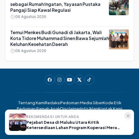
sebagai Rumah Ingatan, Yayasan Pustaka
Pangaji Siap Kawal Regulasi
06 Agustus 2026
Temui Menkes Budi Gunadi di Jakarta, Wali
Kota Tidore Muhammad Sinen Bawa Sejumlah
Keluhan Kesehatan Daerah
06 Agustus 2026
Tentang Kami
Redaksi
Pedoman Media Siber
Kode Etik
Pedoman Ramah Anak
Disclaimer
Info Iklan
Kontak Kami
✕
REKOMENDASI UNTUK ANDA
Pejabat Desa di Maluku Utara Kritik
Lensaternate.com- Berita Ternate Hari Ini, Akurat dan Terpercaya ©
Ketersediaan Lahan Program Koperasi Merah
2025. All rights reserved.
Putih saat Seminar di Ternate