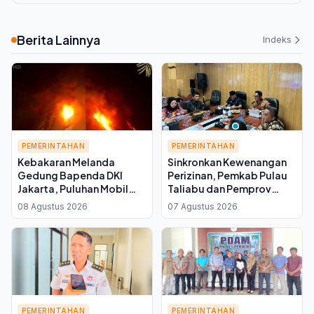
Berita Lainnya
Indeks
PEMERINTAHAN
PEMERINTAHAN
Kebakaran Melanda
Sinkronkan Kewenangan
Gedung Bapenda DKI
Perizinan, Pemkab Pulau
Jakarta, Puluhan Mobil
Taliabu dan Pemprov
Damkar Dikerahkan ke
Malut Perkuat Koordinasi
08 Agustus 2026
07 Agustus 2026
Lokasi
Tata Ruang
PEMERINTAHAN
PEMERINTAHAN