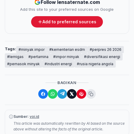
Follow lensaternate.com
Add this site to your preferred sources on Google
Add to preferred sources
Tags:
#minyak impor
#kementerian esdm
#perpres 26 2026
#lemigas
#pertamina
#impor minyak
#diversifikasi energi
#pemasok minyak
#industri energi
#rusia nigeria angola
BAGIKAN
Sumber:
voi.id
This article was automatically rewritten by AI based on the source
above without altering the facts of the original article.