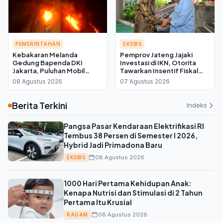
PEMERINTAHAN
EKSBIS
Kebakaran Melanda
Pemprov Jateng Jajaki
Gedung Bapenda DKI
Investasi di IKN, Otorita
Jakarta, Puluhan Mobil
Tawarkan Insentif Fiskal
Damkar Dikerahkan ke
bagi Daerah Mitra
08 Agustus 2026
07 Agustus 2026
Lokasi
Berita Terkini
Indeks
Pangsa Pasar Kendaraan Elektrifikasi RI
Tembus 38 Persen di Semester I 2026,
Hybrid Jadi Primadona Baru
08 Agustus 2026
EKSBIS
1000 Hari Pertama Kehidupan Anak:
Kenapa Nutrisi dan Stimulasi di 2 Tahun
Pertama Itu Krusial
08 Agustus 2026
RAGAM